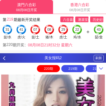
美女报码2
刷新
220期
219期
218期