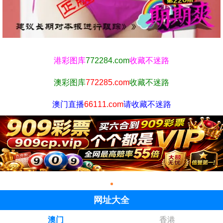
港彩图库
772284.com
收藏不迷路
澳彩图库
772285.com
收藏不迷路
澳门直播
66111.com
请收藏不迷路
网址大全
澳门
香港