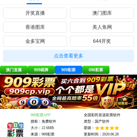
开奖直播
澳门图库
香港图库
美人鱼网
金多宝网
644开奖
黄大仙网
彩民网站
点击查看更多
九五至尊
曾道人网
澳门直播
909棋牌
909彩票
096彩票
摇钱树网
香港挂牌
铁盘神算
九龙心水
青龙阁网
藏宝阁网
909彩票APP
全国彩民首选彩票软件
授权：免费软件
类型：国产软件
惠泽社群
刘伯温网
大小：22.6MB
星级：
来源：909彩票
更新时间：2020.06.28